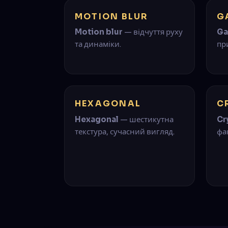
MOTION BLUR
G
Motion blur
— відчуття руху
Ga
та динаміки.
пр
HEXAGONAL
C
Hexagonal
— шестикутна
Cr
текстура, сучасний вигляд.
фа