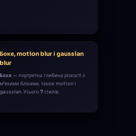
Боке, motion blur і gaussian
blur
Боке
— портретна глибина різкості з
м’якими бліками; також motion і
gaussian. Усього
7
стилів.