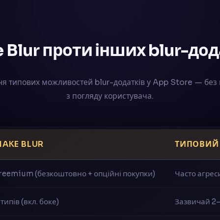
 Blur проти інших blur-дод
я типових можливостей blur-додатків у App Store — без 
з погляду користувача.
MAKE BLUR
ТИПОВИЙ
reemium (безкоштовно + опційні покупки)
Часто агрес
 типів (вкл. боке)
Зазвичай 2