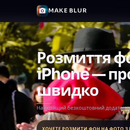
MAKE BLUR
Розмиття ф
iPhone — пр
швидко
Найкращий безкоштовний додаток д
фону на фото
ХОЧЕТЕ РОЗМИТИ ФОН НА ФОТО З