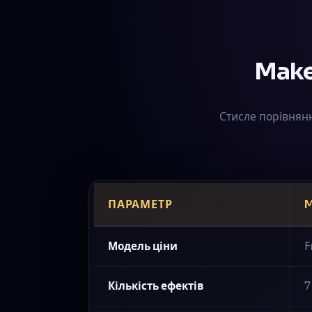
Make
Стисле порівнянн
ПАРАМЕТР
Модель ціни
F
Кількість ефектів
7