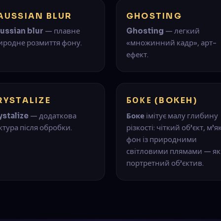
AUSSIAN BLUR
GHOSTING
ussian blur
— плавне
Ghosting
— легкий
иродне розмиття фону.
«множинний кадр», арт-
ефект.
RYSTALIZE
БОКЕ (BOKEH)
ystalize
— додаткова
Боке
імітує малу глибину
ктура після обробки.
різкості: чіткий об’єкт, м’
фон із природними
світловими плямами — як
портретний об’єктив.