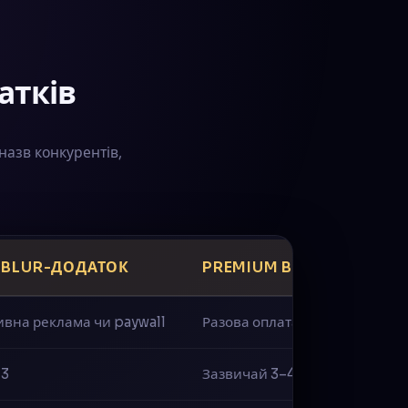
атків
назв конкурентів,
 BLUR-ДОДАТОК
PREMIUM BLUR-ДОДАТО
ивна реклама чи paywall
Разова оплата або підписка
–3
Зазвичай 3–4