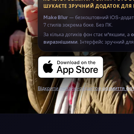
ШУКАЄТЕ ЗРУЧНИЙ ДОДАТОК ДЛЯ
Make Blur
— безкоштовний iOS-додато
7 стилів зокрема боке. Без ПК.
За кілька дотиків фон стає м’якшим, а
о
виразнішими
. Інтерфейс зручний для
Відкрити онлайн-редактор розмиття фото