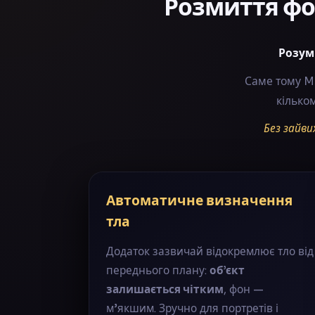
Розмиття фо
Розум
Саме тому M
кілько
Без зайви
Автоматичне визначення
тла
Додаток зазвичай відокремлює тло від
переднього плану:
об’єкт
залишається чітким
, фон —
м’якшим. Зручно для портретів і