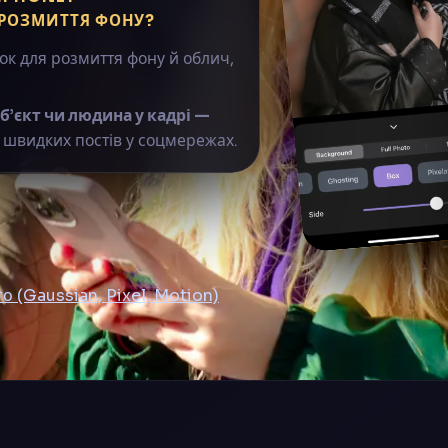
 РОЗМИТТЯ ФОНУ?
к для розмиття фону й облич,
б’єкт чи людина у кадрі —
 швидких постів у соцмережах.
 (Gaussian, Pixel, Motion)