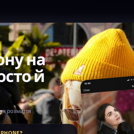
ону на
осто й
ля розмиття
 IPHONE?