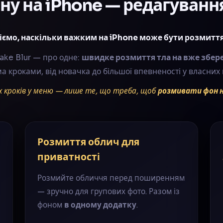
ну на iPhone — редагування
іємо, наскільки важким на iPhone може бути розмиття
ake Blur — про одне:
швидке розмиття тла на вже збер
ма кроками, від новачка до більшої впевненості у власних 
х кроків у меню — лише те, що треба, щоб
розмивати фон н
Розмиття облич для
приватності
Розмийте обличчя перед поширенням
— зручно для групових фото. Разом із
фоном
в одному додатку
.